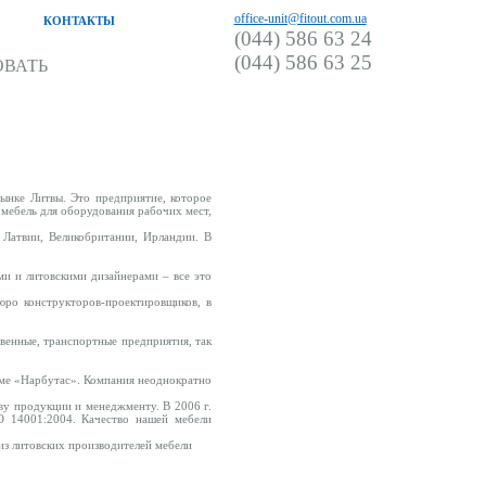
office-unit@fitout.com.ua
КОНТАКТЫ
(044) 586 63 24
(044) 586 63 25
ОВАТЬ
нке Литвы. Это предприятие, которое
мебель для оборудования рабочих мест,
, Латвии, Великобритании, Ирландии. В
и и литовскими дизайнерами – все это
бюро конструкторов-проектировщиков, в
венные, транспортные предприятия, так
зме «Нарбутас». Компания неоднократно
ву продукции и менеджменту. В 2006 г.
O 14001:2004. Качество нашей мебели
из литовских производителей мебели