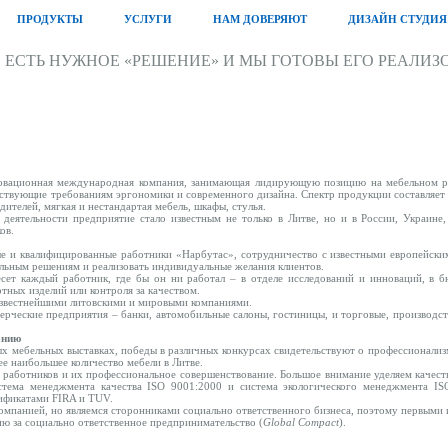
ПРОДУКТЫ
УСЛУГИ
НАМ ДОВЕРЯЮТ
ДИЗАЙН СТУДИЯ
С ЕСТЬ НУЖНОЕ «РЕШЕНИЕ» И МЫ ГОТОВЫ ЕГО РЕАЛИЗ
овационная международная компания, занимающая лидирующую позицию на мебельном ры
тствующие требованиям эргономики и современного дизайна. Спектр продукции составляет 
ителей, мягкая и нестандартая мебель, шкафы, стулья.
деятельности предприятие стало известным не только в Литве, но и в России, Украине
ов.
е и квалифицированные работники «Нарбутас», сотрудничество с известными европейским
льным решениям и реализовать индивидуальные желания клиентов.
есет каждый работник, где бы он ни работал – в отделе исследований и инноваций, в 
тных изделий или контроля за качеством.
известнейшими литовскими и мировыми компаниями.
рческие предприятия – банки, автомобильные салоны, гостиницы, и торговые, производст
анию
 мебельных выставках, победы в различных конкурсах свидетельствуют о профессионали
е наибольшее количество мебели в Литве.
работников и их профессиональное совершенствование. Большое внимание уделяем качест
стема менеджмента качества ISO 9001:2000 и система экологического менеджмента IS
ификатами FIRA и TUV.
омпанией, но являемся сторонниками социально ответственного бизнеса, поэтому первыми 
 за социально ответственное предпринимательство (
Global Compact
).