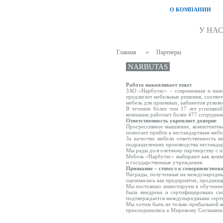
О КОМПАНИИ
У НА
Главная
»
Партнеры
NARBUTAS
Работа накапливает опыт
ЗАО «Нарбутас» – современная и инн
предлагает мебельные решения, соотве
мебель для приемных, кабинетов руковод
В течение более чем 17 лет успешной 
компании работает более 477 сотрудник
Ответственность укрепляет доверие
Прогрессивное мышление, компетентны
помогает прийти к нестандартным мебе
За качество мебели ответственность н
подразделениях производства нестандар
Мы рады долголетнему партнерству с 
Мебель «Нарбутас» выбирают как комме
и государственные учреждения.
Признание – стимул к совершенствов
Награды, полученные на международных
оценивалась как предприятие, продающе
Мы постоянно инвестируем в обучение 
была внедрена и сертифицирована си
подтверждается международными серт
Мы хотим быть не только прибыльной к
присоединились к Мировому Соглашению